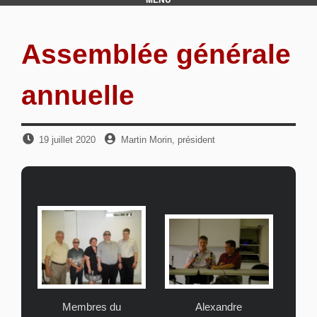
Assemblée générale
annuelle
Publié
par
19 juillet 2020
Martin Morin, président
le
Membres du
Alexandre