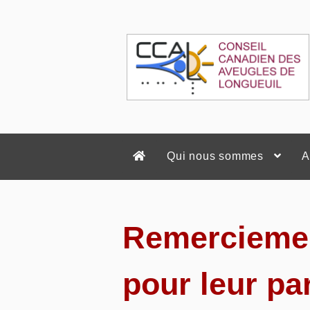
Aller
au
contenu
Accueil
Qui nous sommes
A
Remercieme
pour leur pa